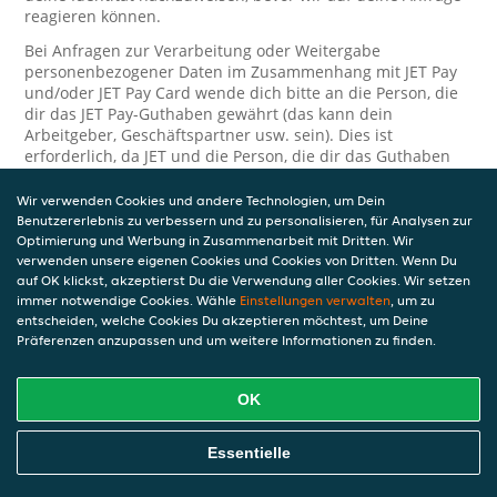
reagieren können.
Bei Anfragen zur Verarbeitung oder Weitergabe
personenbezogener Daten im Zusammenhang mit JET Pay
und/oder JET Pay Card wende dich bitte an die Person, die
dir das JET Pay-Guthaben gewährt (das kann dein
Arbeitgeber, Geschäftspartner usw. sein). Dies ist
erforderlich, da JET und die Person, die dir das Guthaben
gewährt, eine separate Verantwortung für die Verarbeitung
und den Schutz deiner personenbezogenen Daten haben.
Wir verwenden Cookies und andere Technologien, um Dein
Benutzererlebnis zu verbessern und zu personalisieren, für Analysen zur
Solltest du weitere Fragen oder Beschwerden in Bezug auf
Optimierung und Werbung in Zusammenarbeit mit Dritten. Wir
die Verarbeitung deiner personenbezogenen Daten haben,
verwenden unsere eigenen Cookies und Cookies von Dritten. Wenn Du
kontaktieren wir dich gerne. Wir würden uns auch über
auf OK klickst, akzeptierst Du die Verwendung aller Cookies. Wir setzen
Tipps oder Vorschläge zur Verbesserung unserer Erklärung
immer notwendige Cookies. Wähle
Einstellungen verwalten
, um zu
freuen.
entscheiden, welche Cookies Du akzeptieren möchtest, um Deine
Präferenzen anzupassen und um weitere Informationen zu finden.
Sicherheit
OK
JET nimmt den Schutz personenbezogener Daten sehr ernst
und daher ergreifen wir angemessene Maßnahmen, um
deine personenbezogenen Daten vor Missbrauch, Verlust,
Essentielle
unbefugtem Zugriff, unerwünschter Offenlegung und
unbefugter Änderung zu schützen. Wenn du der Meinung